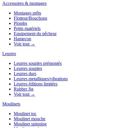
Accessoires & montages
Montages prêts
Flotteur/Bouchons
Plombs
Petits matériels
Equipement du pêcheur
Hameçon
Voir tout →
Leurres
Leurres souples prémontés
Leurres souples
Leurres durs
Leurres metalliques/vibrations
Leurres éditions limitées
Rubber Jig
Voir tout →
Moulinets
Moulinet toc
Moulinet mouche
Moulinet spinning