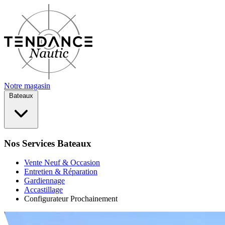
Notre magasin
Bateaux
Nos Services Bateaux
Vente Neuf & Occasion
Entretien & Réparation
Gardiennage
Accastillage
Configurateur
Prochainement