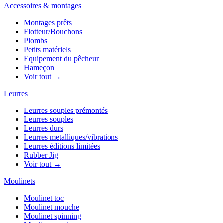
Accessoires & montages
Montages prêts
Flotteur/Bouchons
Plombs
Petits matériels
Equipement du pêcheur
Hameçon
Voir tout →
Leurres
Leurres souples prémontés
Leurres souples
Leurres durs
Leurres metalliques/vibrations
Leurres éditions limitées
Rubber Jig
Voir tout →
Moulinets
Moulinet toc
Moulinet mouche
Moulinet spinning