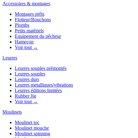
Accessoires & montages
Montages prêts
Flotteur/Bouchons
Plombs
Petits matériels
Equipement du pêcheur
Hameçon
Voir tout →
Leurres
Leurres souples prémontés
Leurres souples
Leurres durs
Leurres metalliques/vibrations
Leurres éditions limitées
Rubber Jig
Voir tout →
Moulinets
Moulinet toc
Moulinet mouche
Moulinet spinning