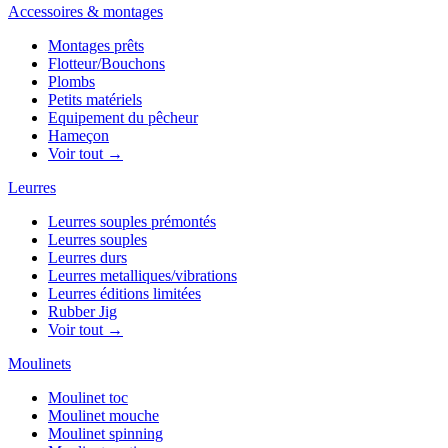
Accessoires & montages
Montages prêts
Flotteur/Bouchons
Plombs
Petits matériels
Equipement du pêcheur
Hameçon
Voir tout →
Leurres
Leurres souples prémontés
Leurres souples
Leurres durs
Leurres metalliques/vibrations
Leurres éditions limitées
Rubber Jig
Voir tout →
Moulinets
Moulinet toc
Moulinet mouche
Moulinet spinning