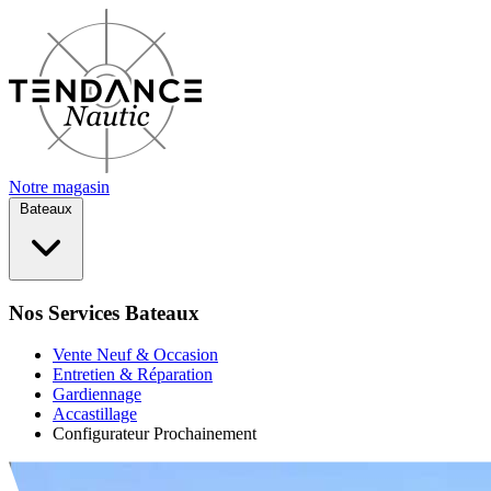
Notre magasin
Bateaux
Nos Services Bateaux
Vente Neuf & Occasion
Entretien & Réparation
Gardiennage
Accastillage
Configurateur
Prochainement