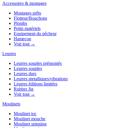
Accessoires & montages
Montages prêts
Flotteur/Bouchons
Plombs
Petits matériels
Equipement du pêcheur
Hameçon
Voir tout →
Leurres
Leurres souples prémontés
Leurres souples
Leurres durs
Leurres metalliques/vibrations
Leurres éditions limitées
Rubber Jig
Voir tout →
Moulinets
Moulinet toc
Moulinet mouche
Moulinet spinning