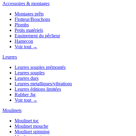
Accessoires & montages
Montages prêts
Flotteur/Bouchons
Plombs
Petits matériels
Equipement du pêcheur
Hameçon
Voir tout →
Leurres
Leurres souples prémontés
Leurres souples
Leurres durs
Leurres metalliques/vibrations
Leurres éditions limitées
Rubber Jig
Voir tout →
Moulinets
Moulinet toc
Moulinet mouche
Moulinet spinning