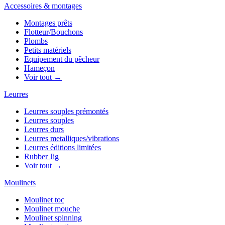
Accessoires & montages
Montages prêts
Flotteur/Bouchons
Plombs
Petits matériels
Equipement du pêcheur
Hameçon
Voir tout →
Leurres
Leurres souples prémontés
Leurres souples
Leurres durs
Leurres metalliques/vibrations
Leurres éditions limitées
Rubber Jig
Voir tout →
Moulinets
Moulinet toc
Moulinet mouche
Moulinet spinning