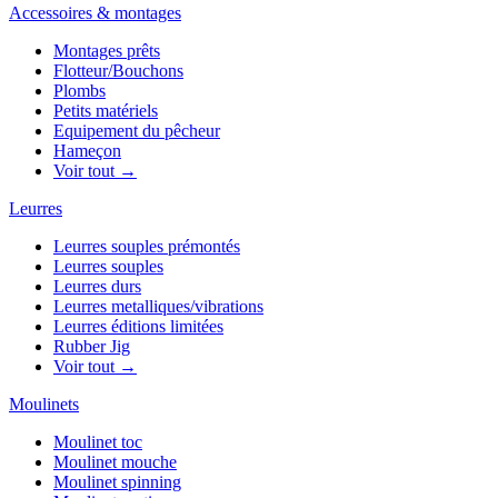
Accessoires & montages
Montages prêts
Flotteur/Bouchons
Plombs
Petits matériels
Equipement du pêcheur
Hameçon
Voir tout →
Leurres
Leurres souples prémontés
Leurres souples
Leurres durs
Leurres metalliques/vibrations
Leurres éditions limitées
Rubber Jig
Voir tout →
Moulinets
Moulinet toc
Moulinet mouche
Moulinet spinning